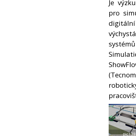
Je výzk
pro simu
digitáln
výchyst
systémů 
Simulati
ShowFlo
(Tecnom
robotick
pracoviš
pic13