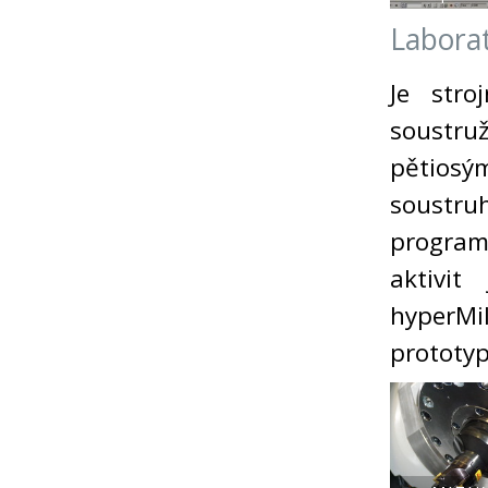
Labora
Je stro
soustru
pětiosý
soustru
progra
aktivi
hyperMi
prototyp