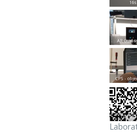
16s
AR Guid 
CPS - obj
QR_MO
Laborat