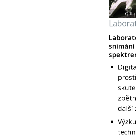
Odlit
Labora
Laborat
snímán
spektrem
Digit
pros
skut
zpětn
další
Výzk
techn