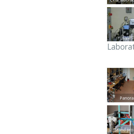
hydr
Labora
Panor
Stand pro 