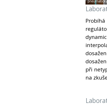
pneumatický
Labora
Probíhá
regulát
dynamic
interpo
dosažen
dosažení
při net
na zkuše
Laborat