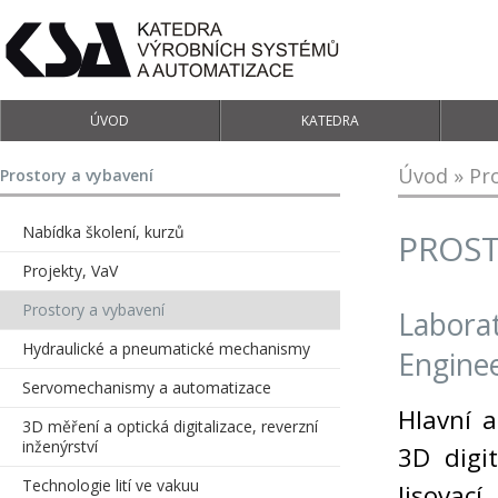
ÚVOD
KATEDRA
Úvod
»
Pr
Prostory a vybavení
Nabídka školení, kurzů
PROST
Projekty, VaV
Prostory a vybavení
Laborat
Hydraulické a pneumatické mechanismy
Engine
Servomechanismy a automatizace
Hlavní a
3D měření a optická digitalizace, reverzní
inženýrství
3D digit
Technologie lití ve vakuu
lisovací