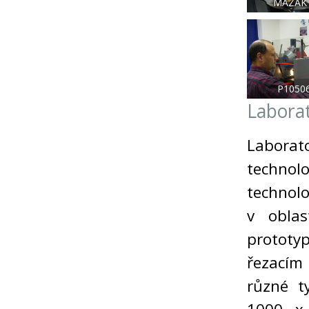
MAZAK 
P1050
Laborat
Laborat
technol
technolo
v oblas
prototy
řezacím
různé t