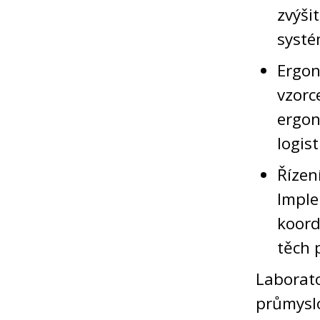
zvýši
systé
Ergon
vzorc
ergo
logis
Řízen
Imple
koord
těch 
Labora
průmysl