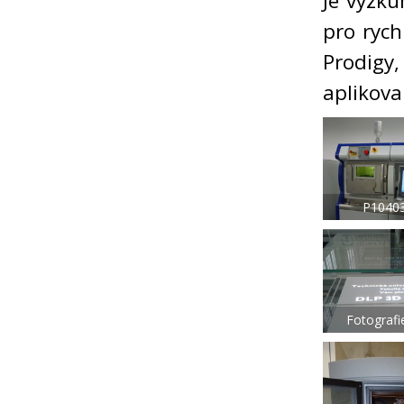
Je výzku
pro rych
Prodigy
aplikova
P1040
Fotograf