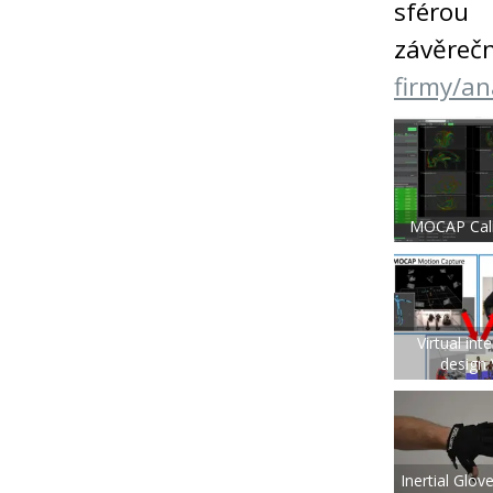
sférou
závěreč
firmy/a
MOCAP Cali
Virtual int
design
Inertial Glov