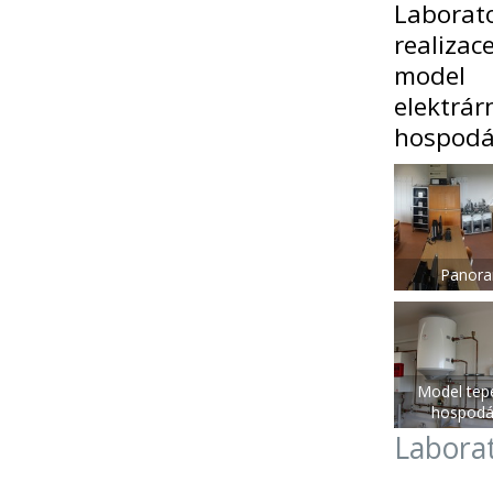
Laborat
realizac
model 
elektrá
hospodář
Panor
Model tep
hospodá
Laborat