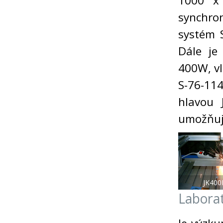
1000 x 
synchron
systém 
Dále je
400W, vl
S-76-11
hlavou 
umožňují
JK400
Labora