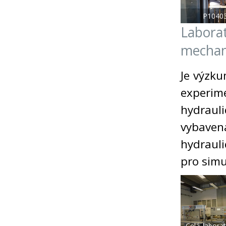
P1040
Labora
mecha
Je výzku
experi
hydraul
vybave
hydrauli
pro simu
Celá_laborat