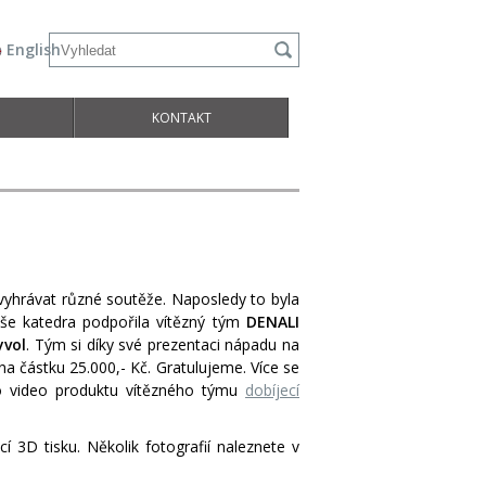
English
KONTAKT
yhrávat různé soutěže. Naposledy to byla
še katedra podpořila vítězný tým
DENALI
yvol
. Tým si díky své prezentaci nápadu na
na částku 25.000,- Kč. Gratulujeme. Více se
 video produktu vítězného týmu
dobíjecí
í 3D tisku. Několik fotografií naleznete v