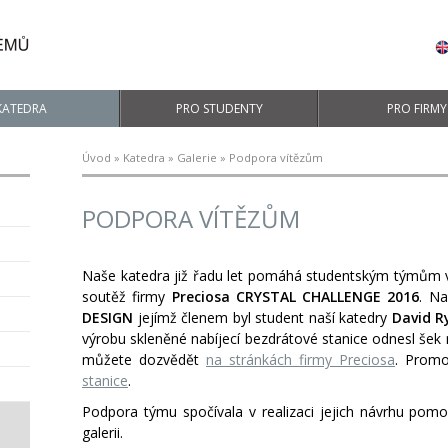
KATEDRA
PRO STUDENTY
PRO FIRMY
Úvod
»
Katedra
»
Galerie
» Podpora vítězům
PODPORA VÍTĚZŮM
Naše katedra již řadu let pomáhá studentským týmům v
soutěž firmy
Preciosa CRYSTAL CHALLENGE 2016
. Na
DESIGN
jejímž členem byl student naší katedry
David R
výrobu skleněné nabíjecí bezdrátové stanice odnesl šek 
můžete dozvědět
na stránkách firmy Preciosa
. Promo
stanice
.
Podpora týmu spočívala v realizaci jejich návrhu pomoc
galerii.