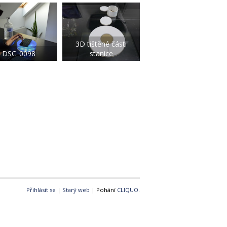
3D tištěné části
DSC_0098
stanice
Přihlásit se
|
Starý web
| Pohání
CLIQUO
.