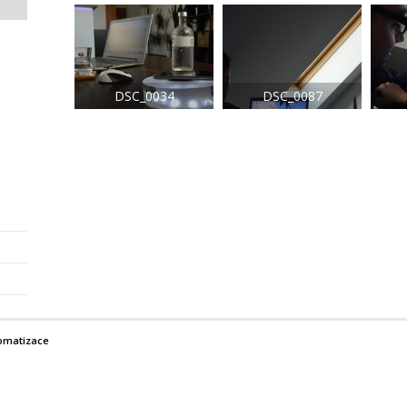
DSC_0034
DSC_0087
omatizace