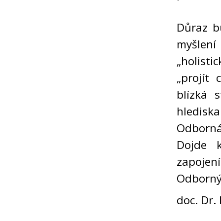
Důraz b
myšlení
„holisti
„projít
blízká 
hledisk
Odborná
Dojde k
zapojení
Odborný 
doc. Dr.