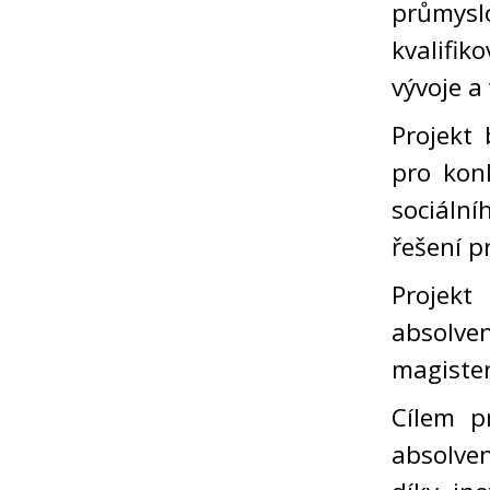
průmys
kvalifi
vývoje a
Projekt
pro kon
sociální
řešení p
Projekt
absolve
magister
Cílem pr
absolven