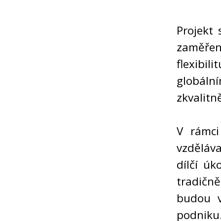
Projekt 
zaměřen
flexibil
globální
zkvalitn
V rámci
vzděláv
dílčí ú
tradičn
budou v
podniku