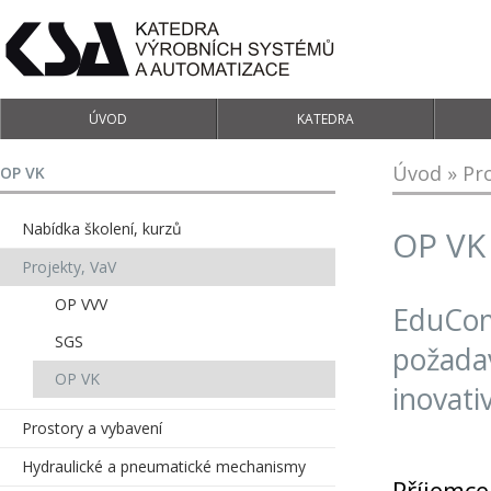
ÚVOD
KATEDRA
Úvod
»
Pr
OP VK
Nabídka školení, kurzů
OP VK
Projekty, VaV
OP VVV
EduCom
SGS
požada
OP VK
inovati
Prostory a vybavení
Hydraulické a pneumatické mechanismy
Příjemce